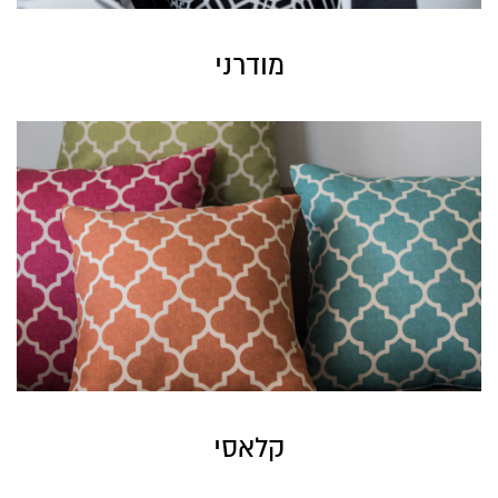
מודרני
קלאסי