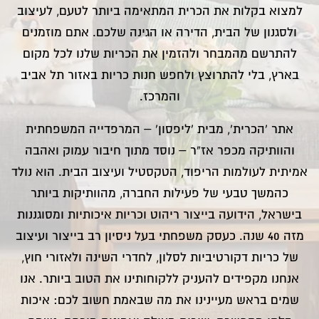
למצוא בקלות את הכרית המתאימה ביותר לטעם, לעיצוב
ולסגנון של הבית, הדירה או הגינה שלכם. אתם מוזמנים
להתרשם מהמבחר ולהזמין את הכריות שלנו לכל מקום
בארץ, בלי להתרוצץ ולחפש חנות כריות באזור תל אביב
והמרכז.
אתר ‘הכרית’, מבית ‘ליפסון’ – המרפדייה המשפחתית
והוותיקה מכפר אז”ר – נוסד מתוך חיבור עמוק ואהבה
אמיתית לעולמות הריפוד, הטקסטיל ועיצוב הבית. הוא נולד
כהמשך טבעי של פעילות החברה, מהוותיקות ביותר
בישראל, הידועה בייצור ריהוט וכריות איכותיות ומסוגננות
מזה 40 שנה. כעסק משפחתי בעל ניסיון רב בייצור ועיצוב
של כריות דקורטיביות לסלון, לחדרי השינה ולאזורי חוץ,
אנחנו מקפידים להעניק ללקוחותינו את הטוב ביותר. אנו
שמים בראש מעיינינו את מה שבאמת חשוב לכם: איכות