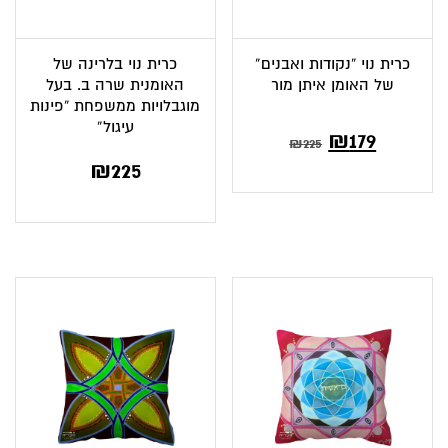
כרית נוי “נקודות ואבנים”
כרית נוי בלרינה של
של האומן איתן מור
האומנית שרה ב. בעל
מוגבלויות ממשפחת “פינות
עיגול”
המחיר
המחיר
₪
179
₪
225
₪
225
הנוכחי
המקורי
הוא:
היה:
₪225.
₪179.