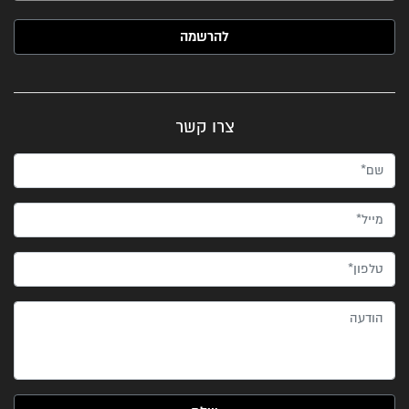
האימייל שלך (חובה)
צרו קשר
שם*
מייל*
טלפון*
הודעה