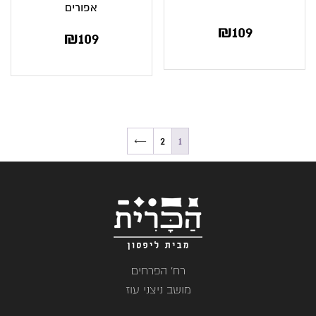
אפורים
₪
109
₪
109
←
2
1
רח' הפרחים
מושב ניצני עוז