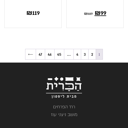
₪
119
₪
99
₪
119
←
47
46
45
…
4
3
2
1
רח' הפרחים
מושב ניצני עוז