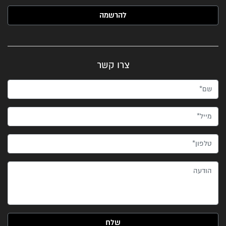
האימייל שלך (חובה)
צרו קשר
שם*
מייל*
טלפון*
הודעה