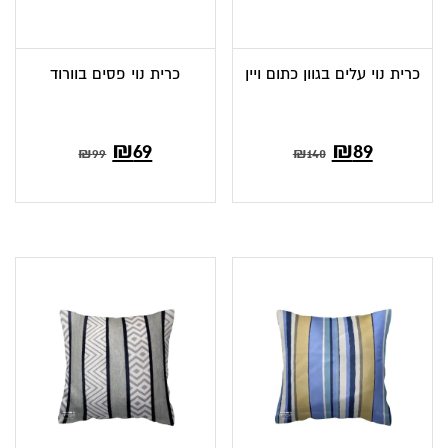
כרית נוי עלים בגוון כתום ויין
כרית נוי פסים בוורוד
המחיר
המחיר
₪
69
₪
89
₪
99
₪
140
הנוכחי
המקורי
הוא:
היה:
₪140.
₪89.