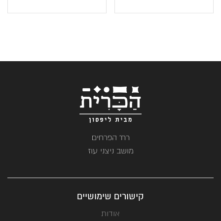
הנוכחי
המקורי
הוא:
היה:
₪149.
₪96.
רח' הפרחים
מושב ניצני עוז
קישורים שימושיים
אודות