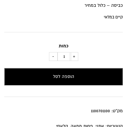
כביסה – כלול במחיר
קיים במלאי
כמות
כמות
-
+
של
כרית
הוספה לסל
נוי
עיגולים
בשחור
לבן
מק"ט:
1100701100
קטגוריות:
אתני
,
פחות ממאה
,
קלאסי