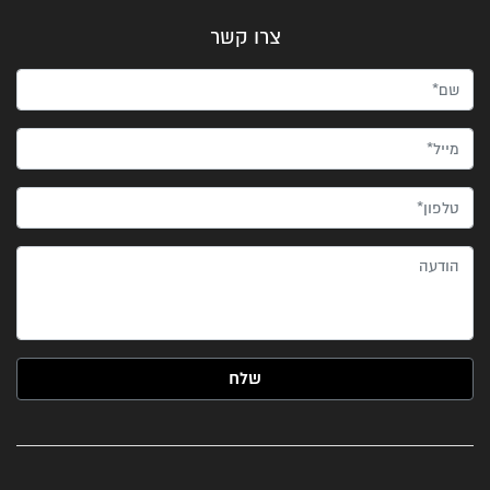
צרו קשר
שם*
מייל*
טלפון*
הודעה