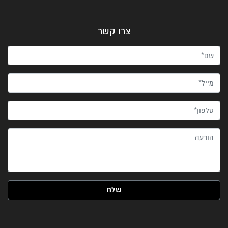
צרו קשר
שם*
מייל*
טלפון*
הודעה