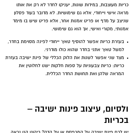
כריות מעוצבות, במידות שונות, יעניקו לחדר לא רק את אותו
מראה אישי וייחודי, אלא גם שימושיות. לא מדובר בעוד פסלון
שניצב על מדף או פריט אמנות אחר, אלא פריט שיש בו מימד
אמנותי, מקורי ואישי, אך הוא גם שימושי.
בעזרת כריות אפשר להוסיף טאץ’ ייחודי לפינה מסוימת בחדר,
למשל טאץ’ אתני בחדר שהוא כולו מודרני.
מצד שני אפשר לשנות את הלוק הכללי של פינת ישיבה בעזרת
כריות: כריות צבעוניות על ספות חלקות ישנו לחלוטין את
המראה שלהן ואת תחושת החדר הכללית.
ולסיום, עיצוב פינות ישיבה –
בכריות
יש לכם פינת ישיבה על המרפסת או על הדק? ריהוט הגן נראה