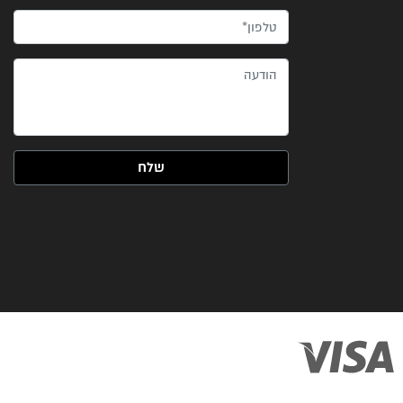
טלפון*
הודעה