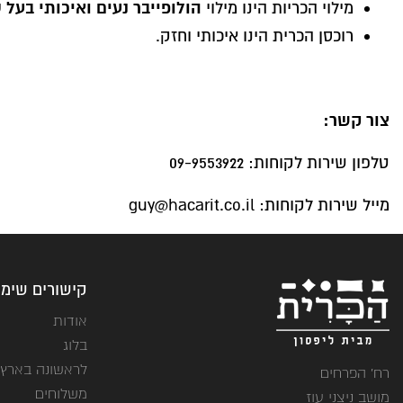
הולופייבר נעים ואיכותי בעל 
מילוי הכריות הינו מילוי
רוכסן הכרית הינו איכותי וחזק.
צור קשר:
טלפון שירות לקוחות: 09-9553922
מייל שירות לקוחות:
guy@hacarit.co.il
קישורים שימו
אודות
בלוג
לראשונה בארץ
רח' הפרחים
משלוחים
מושב ניצני עוז