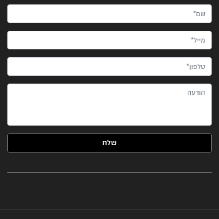
שם*
מייל*
טלפון*
הודעה