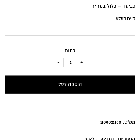
₪99.
₪135.
כביסה –
כלול במחיר
קיים במלאי
כמות
כמות
-
+
של
כרית
הוספה לסל
נוי
נקודות
בהירות
ורקע
ירוק
מק"ט:
1100021100
קטגוריות:
במבצע
,
קלאסי