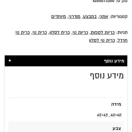
מק"ט:
4100073300
גאומטרית
קטגוריות:
אתני
,
במבצע
,
מודרני
,
מיוחדים
תגיות:
כריות לספות
,
כריות נוי
,
כרית לסלון
,
כרית נוי
,
כרית נוי
חרדל
,
כרית נוי לסלון
▼
מידע נוסף
מידע נוסף
מידה
40×40, 45×45
צבע