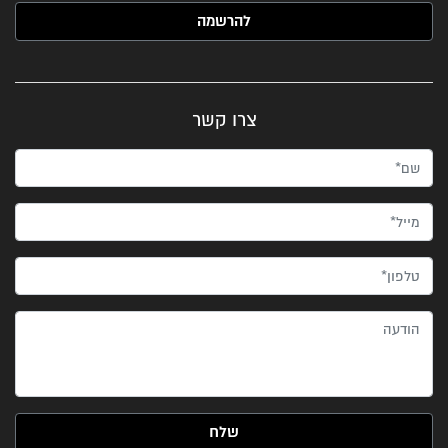
האימייל שלך (חובה)
צרו קשר
שם*
מייל*
טלפון*
הודעה