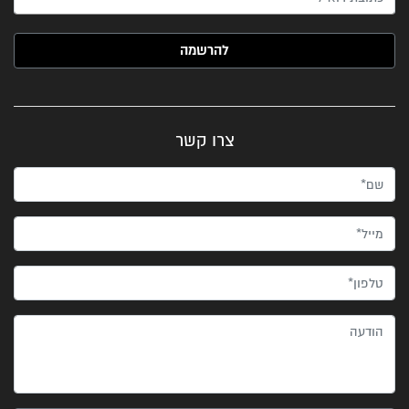
האימייל שלך (חובה)
צרו קשר
שם*
מייל*
טלפון*
הודעה