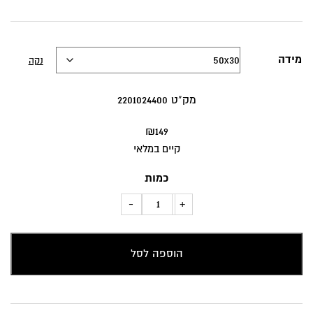
מידה
נקה
מק”ט 2201024400
₪
149
קיים במלאי
כמות
כמות
-
+
של
כרית
הוספה לסל
נוי
גלים
ירוקים