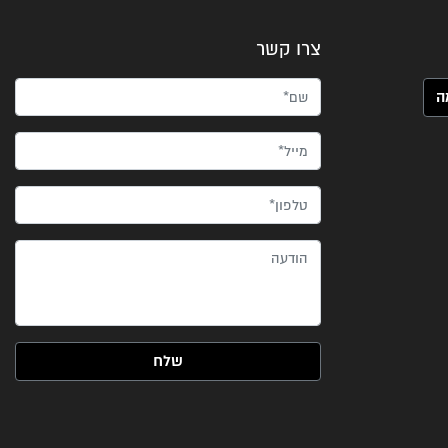
צרו קשר
שם*
מייל*
טלפון*
הודעה