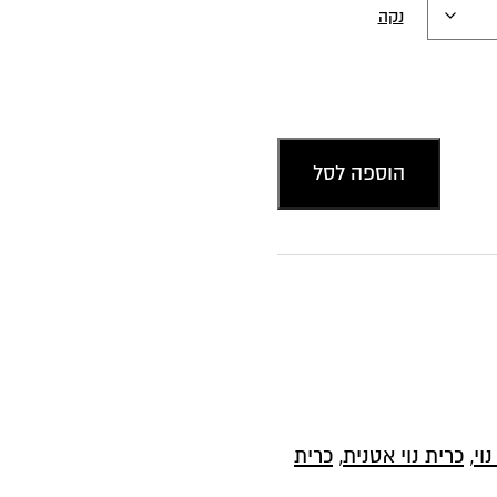
נקה
הוספה לסל
וי
,
כרית נוי אטנית
,
כרית