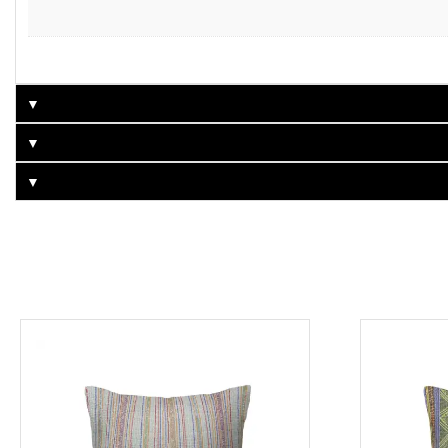
▼
▼
▼