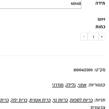
מידה
₪
99
כמות
כמות
-
+
של
כרית
נוי
דגם
מק"ט:
1000413300
רובל
"סורגים
קטגוריות:
אתני
,
גלילה
,
מודרני
צבעוניים"
תגיות:
כריות לספות
,
כריות נוי
,
כרית אטנית
,
כרית יפה
,
כרית נ
צבעונית