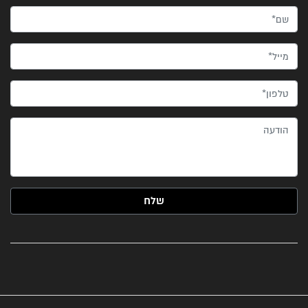
שם*
מייל*
טלפון*
הודעה