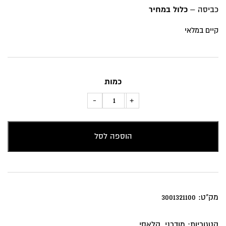
כביסה –
כלול במחיר
קיים במלאי
כמות
כמות
-
+
של
כרית
הוספה לסל
נוי
דוגמת
פרווה
מק"ט:
3001321100
קטגוריות:
מודרני
,
קלאסי