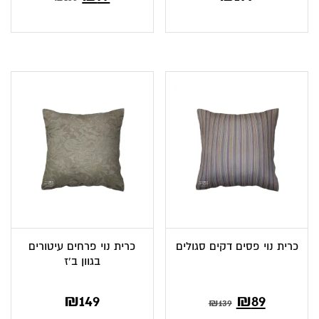
הנוכחי
המקורי
הוא:
היה:
₪135.
₪77.
כרית נוי פסים דקים סגולים
כרית נוי פרחים עיטורים
בגוון ב’ז
₪
149
₪
89
₪
139