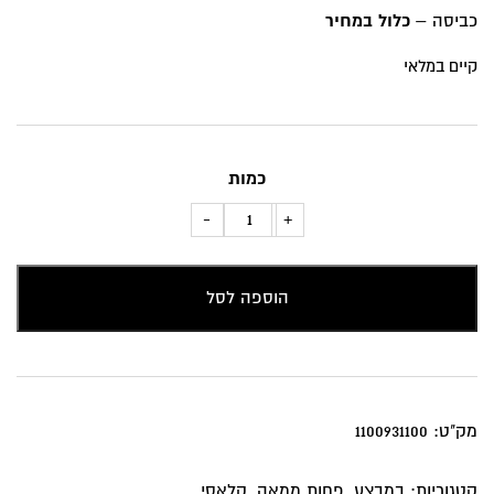
₪86.
₪139.
כביסה –
כלול במחיר
קיים במלאי
כמות
כמות
-
+
של
כרית
הוספה לסל
נוי
נקודות
וצורות
מק"ט:
1100931100
קטגוריות:
במבצע
,
פחות ממאה
,
קלאסי