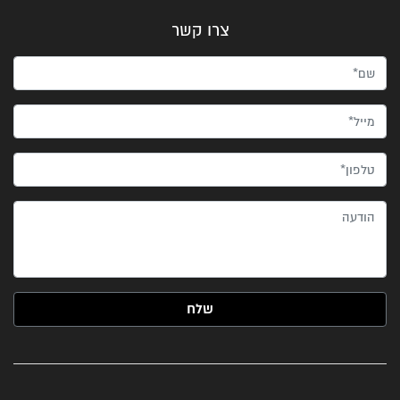
צרו קשר
שם*
מייל*
טלפון*
הודעה