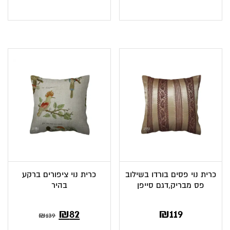
כרית נוי פסים בורדו בשילוב
כרית נוי ציפורים ברקע
פס מבריק,דגם סייפן
בהיר
המחיר
המחיר
₪
82
₪
119
₪
139