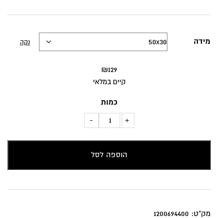
מידה
נקה
₪
129
קיים במלאי
כמות
כמות
-
+
של
כרית
הוספה לסל
נוי
פייזלי
טורקיז
-
תכלת
מק"ט:
1200694400