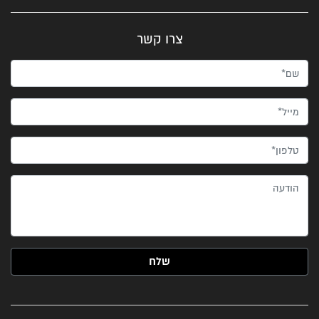
צרו קשר
שם*
מייל*
טלפון*
הודעה