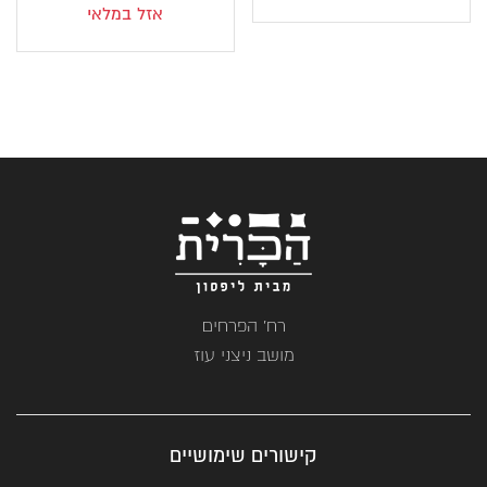
הנוכחי
המקורי
אזל במלאי
הוא:
היה:
₪139.
₪82.
רח' הפרחים
מושב ניצני עוז
קישורים שימושיים