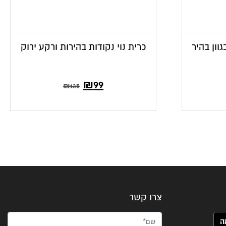
וון בהיר
כרית נוי נקודות בהירות ורקע ירוק
המחיר
המחיר
₪
99
₪
135
הנוכחי
המקורי
הוא:
היה:
₪135.
₪99.
צרו קשר
שם*