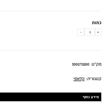
כמות
כמות
-
+
של
כרית
נוי
פייזלי
מק"ט:
3001731100
ירוק
קטגוריה:
קלאסי
מידע נוסף