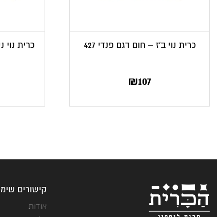
כרית נוי ב’ז – חום דגם פנדי 427
כרית נוי נ
המחי
ה
₪
107
הנוכח
המ
הוא
35.
₪77.
קישורים שימו
אודות