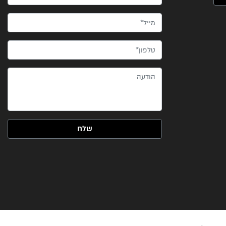
מייל*
טלפון*
הודעה