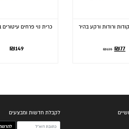
קודות ורודות ורקע בהיר
כרית נוי פרחים עיטורים בג
ר
מחיר
₪
149
₪
77
₪
135
י
קורי
:
היה:
₪1
שיים
לקבלת חדשות ומבצעים
האימייל שלך (חובה)