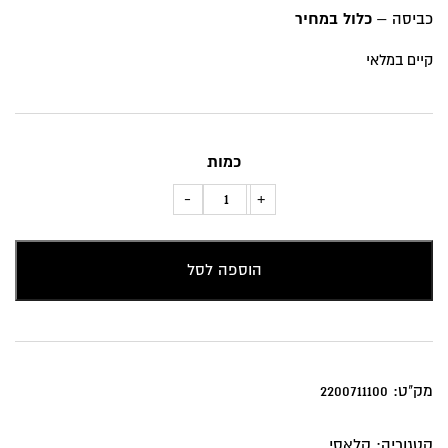
כביסה –
כלול במחיר
קיים במלאי
כמות
כמות
-
+
של
כרית
הוספה לסל
נוי
שחור
נקודות
מק"ט:
2200711100
קטגוריה:
קלאסי