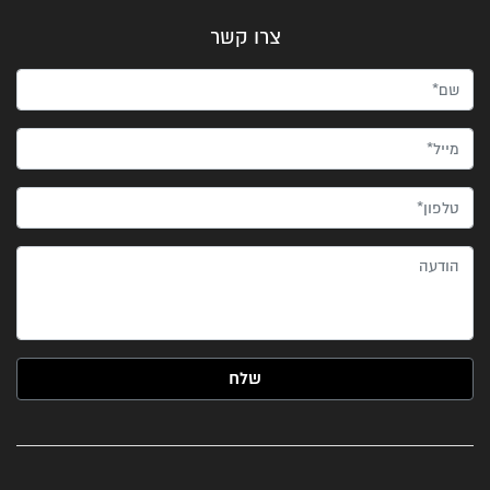
צרו קשר
שם*
מייל*
טלפון*
הודעה