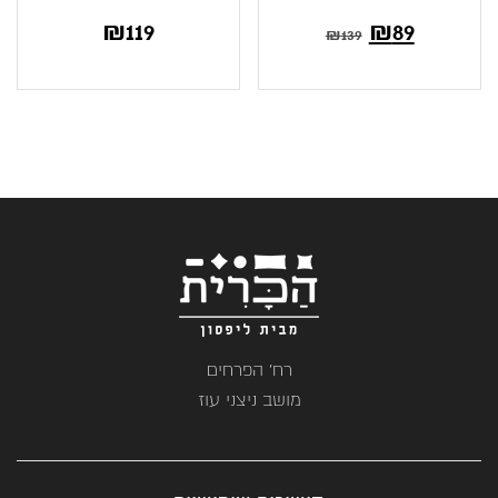
₪
119
₪
89
₪
139
רח' הפרחים
מושב ניצני עוז