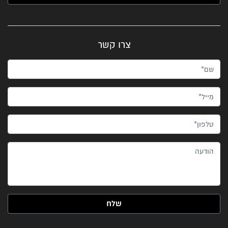
צרו קשר
שם*
מייל*
טלפון*
הודעה