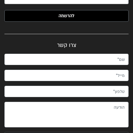
האימייל שלך (חובה)
צרו קשר
שם*
מייל*
טלפון*
הודעה