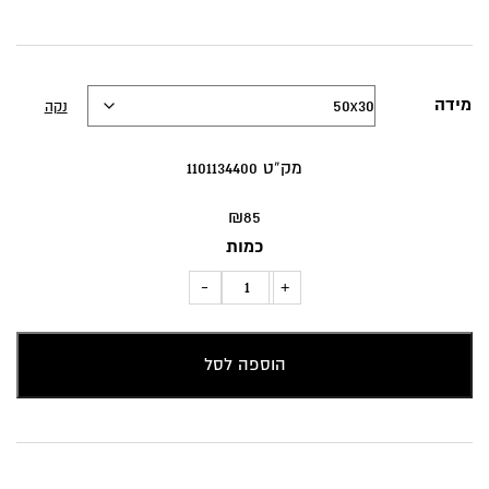
מידה
נקה
מק”ט 1101134400
₪
85
כמות
כמות
-
+
של
כרית
הוספה לסל
נוי
צורות
משולבות
כחול