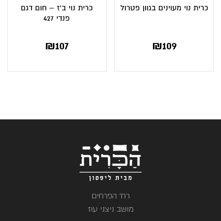
כרית נוי מעוינים בגוון פטרול
כרית נוי ב’ז – חום דגם
פנדי 427
₪
107
₪
109
רח' הפרחים
מושב ניצני עוז