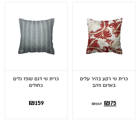
₪149.
₪96.
כרית נוי רקע בהיר עלים
כרית נוי דגם טופז גלים
באדום וזהב
כחולים
₪
159
₪
75
₪
149