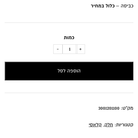
כביסה –
כלול במחיר
כמות
כמות
-
+
של
כרית
הוספה לסל
נוי
קורדרויי
יין
מק"ט:
3001201100
קטגוריות:
חלק
,
קלאסי