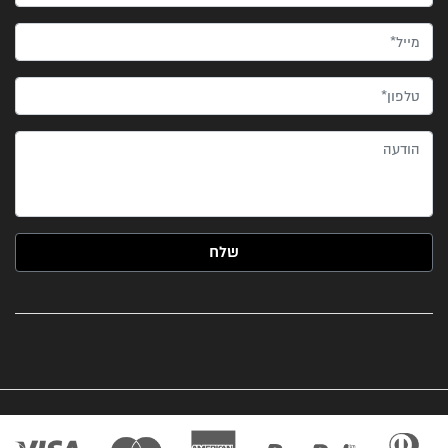
מייל*
טלפון*
הודעה