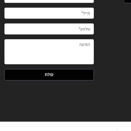
מייל*
טלפון*
הודעה