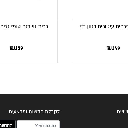
פרחים עיטורים בגוון ב’ז
כרית נוי דגם טופז גלים
₪
159
₪
149
שיים
לקבלת חדשות ומבצעים
האימייל שלך (חובה)