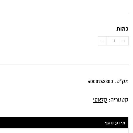
כמות
כמות
-
+
של
כרית
נוי
עיטור
מק"ט:
4000263300
זהוב
על
קטגוריה:
קלאסי
רקע
בורדו
מידע נוסף