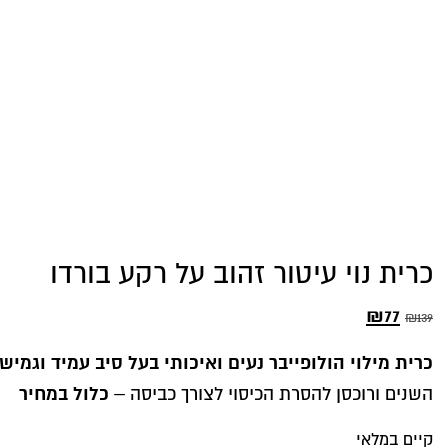
כרית נוי עיטור זהוב על רקע בורדו
77
₪
המחיר
המחיר
₪
139
המקורי
הנוכחי
כרית מילוי הולופייבר נעים ואיכותי בעל סיב עמיד וגמיש
היה:
הוא:
כלול במחיר
השנים ורוכסן להסרת הכיסוי לצורך כביסה –
₪77.
₪139.
קיים במלאי