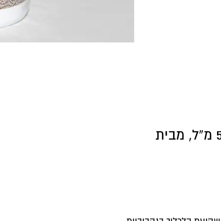
תחליב מקצועי לשימור וניקוי העור, 500 מ”ל, מבית