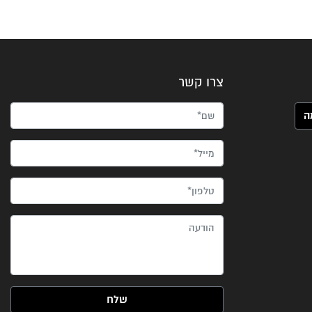
צרו קשר
שם*
מייל*
טלפון*
הודעה