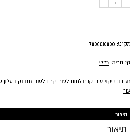
כמות
-
+
של
תחליב
מקצועי
לשימור
מק"ט:
7000010000
וניקוי
העור,
קטגוריה:
כללי
500
מ"ל,
תגיות:
ניקוי עור
,
קרם לחות לעור
,
קרם לעור
,
תחזוקת סלון ע
מבית
עור
MasterBlend
USA
תיאור
תיאור