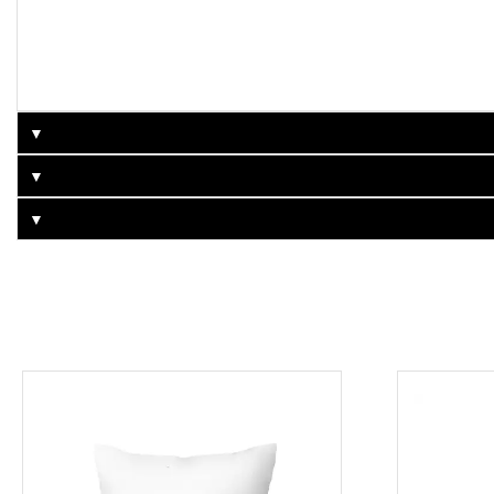
▼
▼
▼