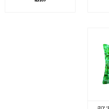
י ירוק