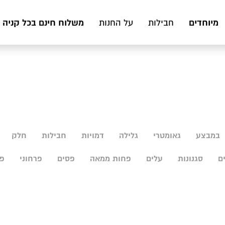
מיוחדים
משלוח חינם בכל קניה מעל 199 ₪ לכ
חבילות
על החנות
במבצע
גאומטרי
גלילה
דמויות
חבילות
חלק
ם
סגנונות
עלים
פחות ממאה
פסים
פרחוני
פר