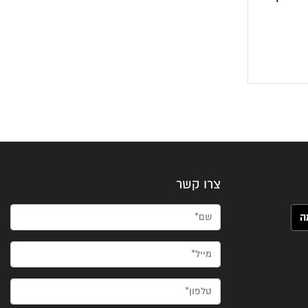
צרו קשר
שם*
מייל*
טלפון*