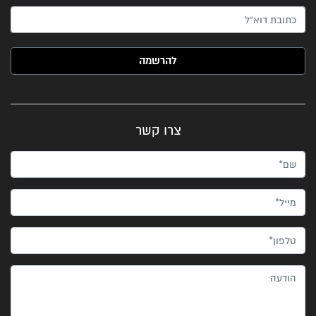
האימייל שלך (חובה)
צרו קשר
שם*
מייל*
טלפון*
הודעה