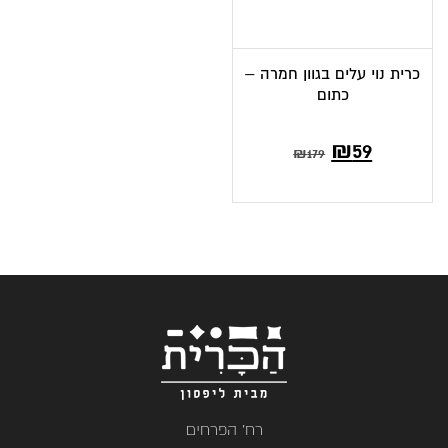
כרית נוי עלים בגוון חמרה –
כתום
המחיר
המחיר
₪
59
₪
179
הנוכחי
המקורי
הוא:
היה:
₪179.
₪59.
רח' הפרחים