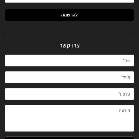
האימייל שלך (חובה)
צרו קשר
שם*
מייל*
טלפון*
הודעה