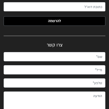
האימייל שלך (חובה)
צרו קשר
שם*
מייל*
טלפון*
הודעה