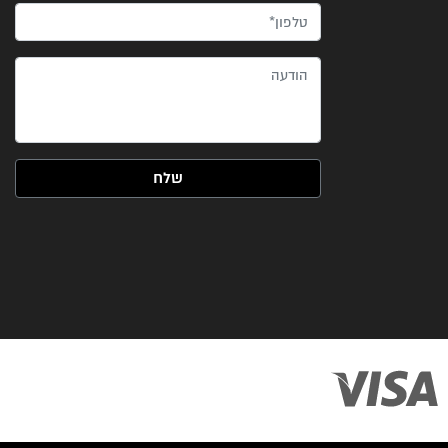
טלפון*
הודעה