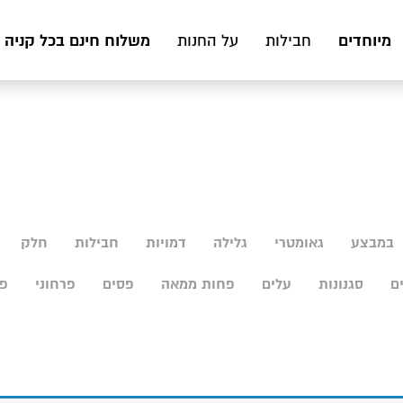
מיוחדים
משלוח חינם בכל קניה מעל 199 ₪ לכ
חבילות
על החנות
במבצע
גאומטרי
גלילה
דמויות
חבילות
חלק
ם
סגנונות
עלים
פחות ממאה
פסים
פרחוני
פר