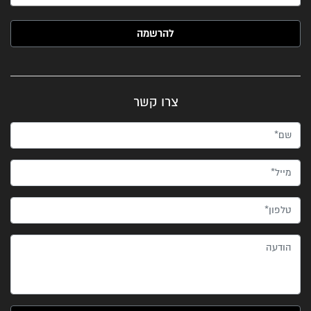
האימייל שלך (חובה)
צרו קשר
שם*
מייל*
טלפון*
הודעה