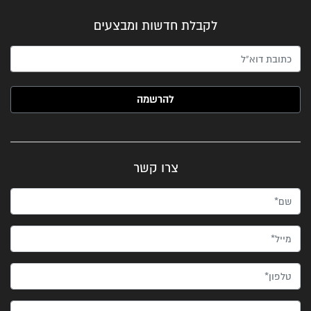
לקבלת חדשות ומבצעים
האימייל שלך (חובה)
צרו קשר
שם*
מייל*
טלפון*
הודעה