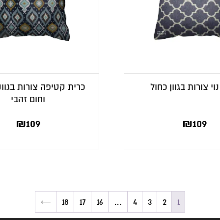
וי צורות בגוון כחול
כרית קטיפה צורות בגוונ
וחום זהבי
₪
109
₪
109
←
18
17
16
…
4
3
2
1