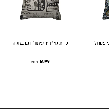
י פטרול
כרית נוי “נייר עיתון” דגם בזוקה
₪
99
₪
119