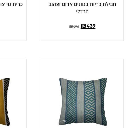
חבילת כריות בגוונים אדום וצהוב
כרית נוי צו
חרדלי
המחיר
המחיר
₪
439
₪
496
הנוכחי
המקורי
הוא:
היה:
₪496.
₪439.