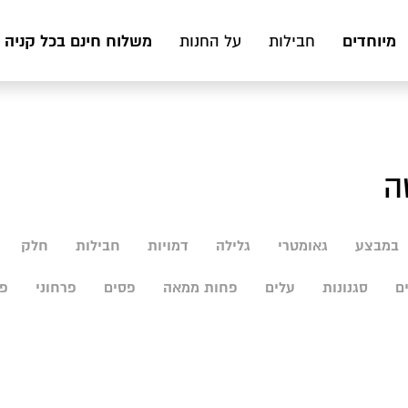
מיוחדים
משלוח חינם בכל קניה מעל 199 ₪ לכ
חבילות
על החנות
במבצע
גאומטרי
גלילה
דמויות
חבילות
חלק
ם
סגנונות
עלים
פחות ממאה
פסים
פרחוני
פר