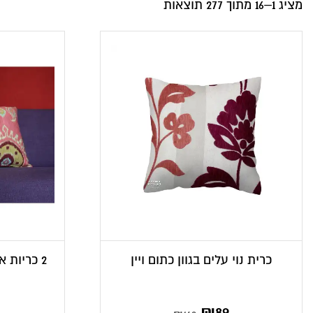
מציג 1–16 מתוך 277 תוצאות
כרית נוי עלים בגוון כתום ויין
2 כריות אתניות בגודל 45×45 ס”מ
המחיר
המחיר
₪
89