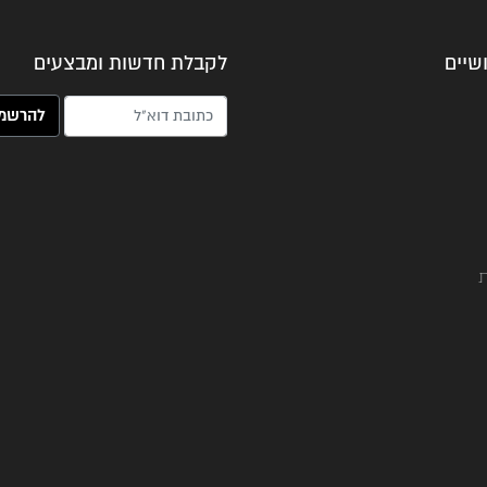
שיים
לקבלת חדשות ומבצעים
האימייל שלך (חובה)
ת