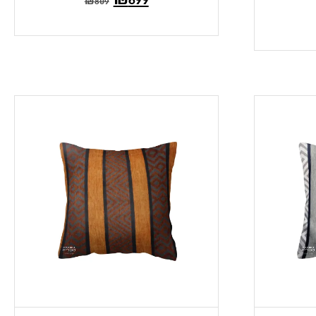
₪
809
הנוכחי
המקורי
הוא:
היה:
₪809.
₪699.