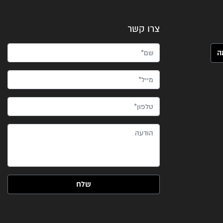
צרו קשר
שם*
מייל*
טלפון*
הודעה