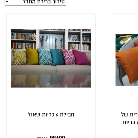
 כריות 45×45, כרית של
חבילת 6 כריות שאנל
 כריות
המחיר
המחיר
₪
699