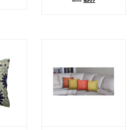
₪
140
הנוכחי
המקורי
הוא:
היה:
₪140.
₪89.