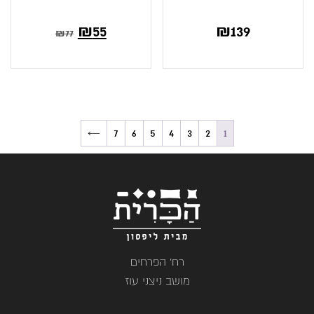
₪
55
₪
139
₪
77
←
7
6
5
4
3
2
1
רח' הפרחים
מושב ניצני עוז