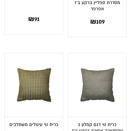
מסדרת ספליין ברקע ב’ז
אפרפר
₪
91
₪
109
כרית נוי דגם קמלון 2
כרית נוי עיגולים משתלבים
טקסטורה אפורה ברקע ב’ז