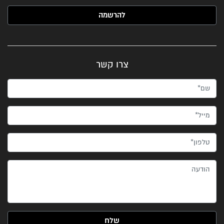
האימייל שלך (חובה)
צרו קשר
שם*
מייל*
טלפון*
הודעה