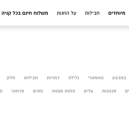
מיוחדים
משלוח חינם בכל קניה מעל 199 ₪ לכ
חבילות
על החנות
במבצע
גאומטרי
גלילה
דמויות
חבילות
חלק
ם
סגנונות
עלים
פחות ממאה
פסים
פרחוני
פר