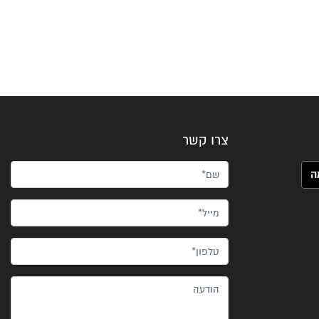
צרו קשר
שם*
מייל*
טלפון*
הודעה