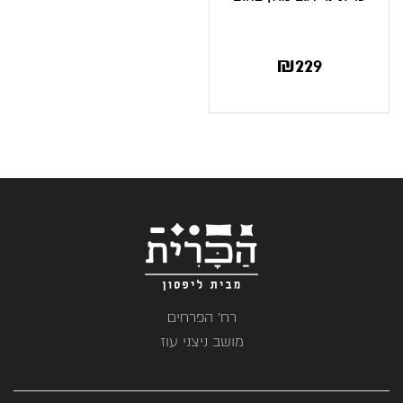
₪
229
רח' הפרחים
מושב ניצני עוז