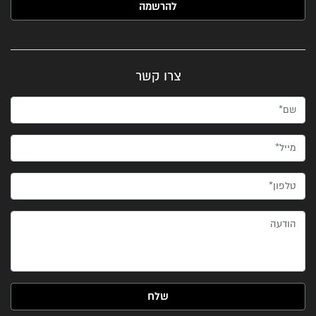
צרו קשר
שם*
מייל*
טלפון*
הודעה