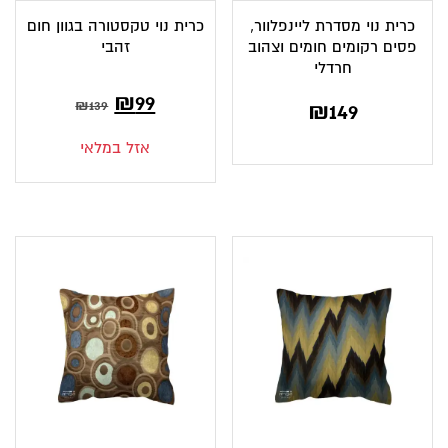
כרית נוי מסדרת ליינפלוור,
כרית נוי טקסטורה בגוון חום
פסים רקומים חומים וצהוב
זהבי
חרדלי
המחיר
המחיר
₪
99
₪
139
₪
149
הנוכחי
המקורי
אזל במלאי
הוא:
היה:
₪139.
₪99.