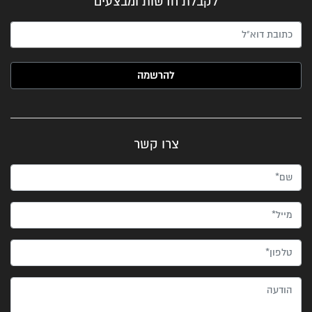
לקבלת חדשות ומבצעים
האימייל שלך (חובה)
צרו קשר
שם*
מייל*
טלפון*
הודעה