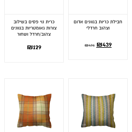
חבילת כריות בגוונים אדום
כרית נוי פסים בשילוב
וצהוב חרדלי
צורות גאומטריות בגוונים
צהוב/חרדל ושחור
המחיר
המחיר
₪
439
₪
496
₪
129
הנוכחי
המקורי
הוא:
היה:
₪496.
₪439.