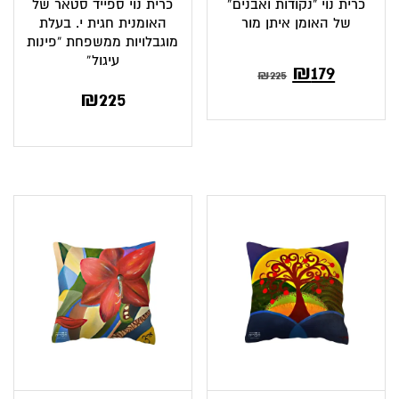
כרית נוי “נקודות ואבנים”
כרית נוי ספייד סטאר של
של האומן איתן מור
האומנית חגית י. בעלת
מוגבלויות ממשפחת “פינות
עיגול”
המחיר
המחיר
₪
179
₪
225
₪
225
הנוכחי
המקורי
הוא:
היה:
₪225.
₪179.