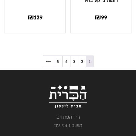
חומות ברקע בהיר
₪
139
₪
99
←
5
4
3
2
1
רח' הפרחים
מושב ניצני עוז