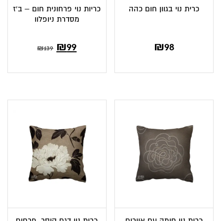
כרית נוי בגוון חום כהה
כריות נוי פרחונית חום – ב’ז
מסדרת ניופלוו
המחיר
המחיר
₪
99
₪
98
₪
139
הנוכחי
המקורי
הוא:
היה:
₪139.
₪99.
כרית נוי חומה עם איורים
כרית נוי דגם קיסר, פרחים