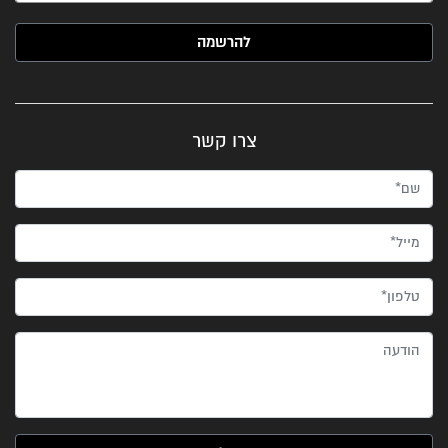
האימייל שלך (חובה)
צרו קשר
שם*
מייל*
טלפון*
הודעה