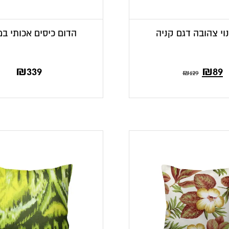
וי צהובה דגם קניה
הדום כיסים אכותי במ
ר
מחיר
₪
339
₪
89
₪
129
י
קורי
:
היה:
₪12