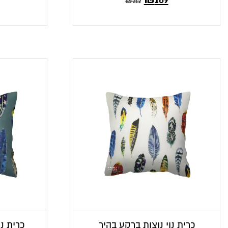
₪
212
הנוכחי
המקורי
הוא:
היה:
₪212.
₪169.
כרית נוי נוצות ברקע בהיר
כרית נו