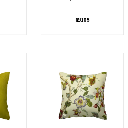
₪
105