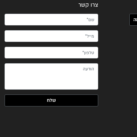
צרו קשר
שם*
מייל*
טלפון*
הודעה