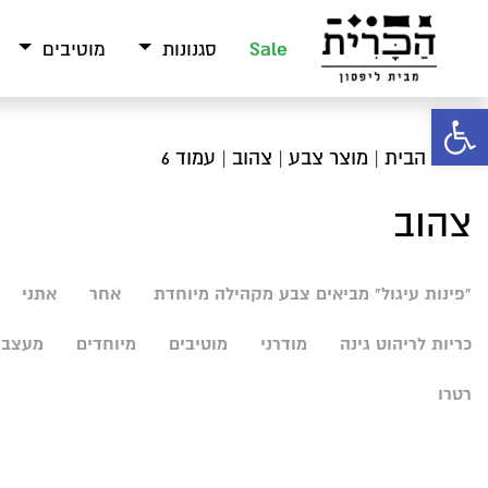
Sale
סגנונות
מוטיבים
פתח סרגל נגישות
עמוד הבית
| מוצר צבע |
צהוב
| עמוד 6
צהוב
"פינות עיגול" מביאים צבע מקהילה מיוחדת
אחר
אתני
כריות לריהוט גינה
מודרני
מוטיבים
מיוחדים
מעצבי
רטרו