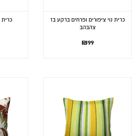
כרית נוי ציפורים ופרחים ברקע בז
כרית נ
צהבהב
המחי
ה
₪
99
הנוכח
המ
הוא
9.
₪89.