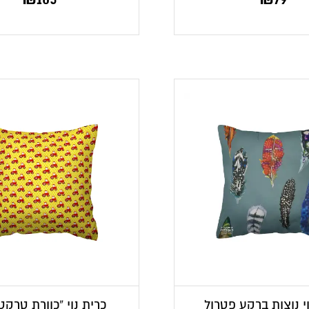
י נוצות ברקע פטרול
כרית נוי “כוורת טרקט