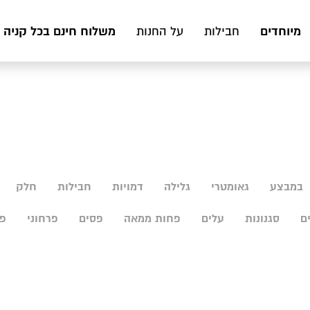
מיוחדים
משלוח חינם בכל קניה מעל 199 ₪ לכ
חבילות
על החנות
במבצע
גאומטרי
גלילה
דמויות
חבילות
חלק
ם
סגנונות
עלים
פחות ממאה
פסים
פרחוני
פר