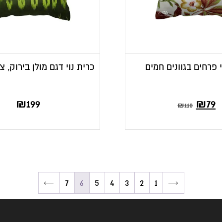
י פרחים בגוונים חמים
כרית נוי דגם מולן בירוק, 
₪
199
₪
79
₪
110
←
7
6
5
4
3
2
1
→