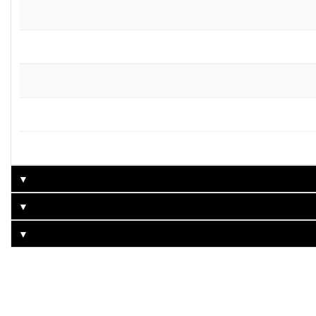
▼
▼
▼