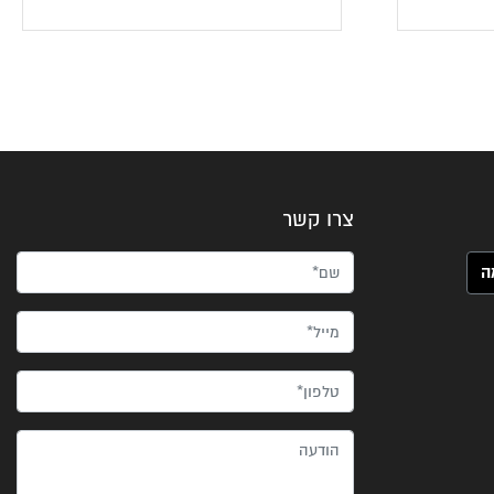
צרו קשר
שם*
מייל*
טלפון*
הודעה