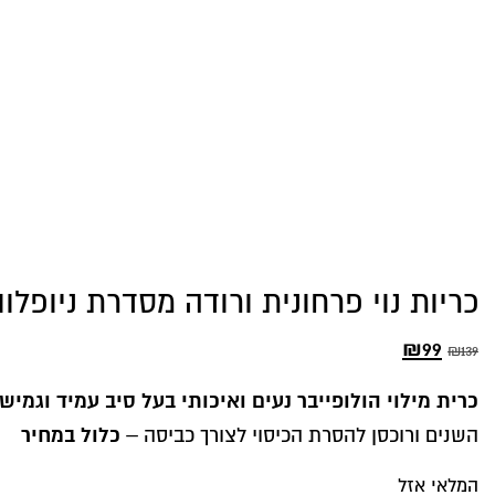
כריות נוי פרחונית ורודה מסדרת ניופלוו
99
₪
המחיר
המחיר
₪
139
המקורי
הנוכחי
כרית מילוי הולופייבר נעים ואיכותי בעל סיב עמיד וגמיש
היה:
הוא:
כלול במחיר
השנים ורוכסן להסרת הכיסוי לצורך כביסה –
₪99.
₪139.
המלאי אזל