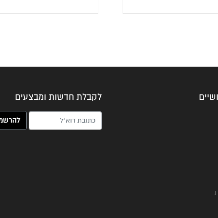
הנוכחי
המקורי
הוא:
היה:
₪139.
₪77.
שיים
לקבלת חדשות ומבצעים
האימייל שלך (חובה)
ת