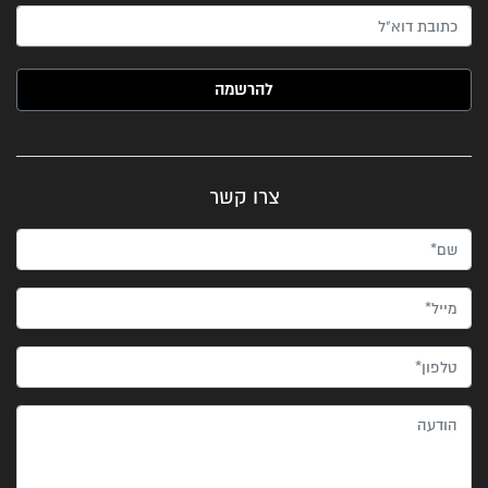
האימייל שלך (חובה)
צרו קשר
שם*
מייל*
טלפון*
הודעה