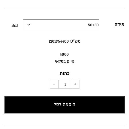
מידה
נקה
מק”ט 1201954400
₪
88
קיים במלאי
כמות
כמות
-
+
של
כרית
הוספה לסל
נוי
"אוסף
קקטוסים"