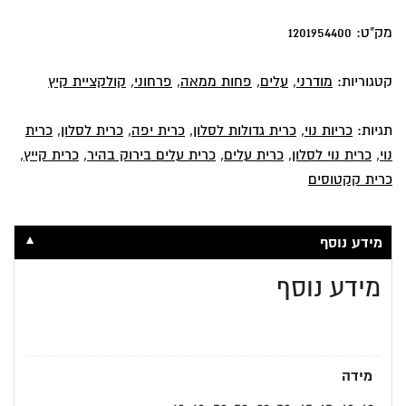
מק"ט:
1201954400
קטגוריות:
מודרני
,
עלים
,
פחות ממאה
,
פרחוני
,
קולקציית קיץ
תגיות:
כריות נוי
,
כרית גדולות לסלון
,
כרית יפה
,
כרית לסלון
,
כרית
נוי
,
כרית נוי לסלון
,
כרית עלים
,
כרית עלים בירוק בהיר
,
כרית קייץ
,
כרית קקטוסים
▼
מידע נוסף
מידע נוסף
מידה