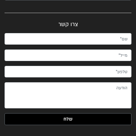
צרו קשר
שם*
מייל*
טלפון*
הודעה