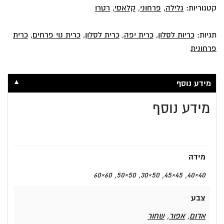
סקיפר
קטגוריות:
גלילה
,
פרחוני
,
קלאסי
,
רטרו
24
תגיות:
כריות לסלון
,
כרית יפה
,
כרית לסלון
,
כרית נוי פרחים
,
כרית
פרחונית
▼
מידע נוסף
מידע נוסף
מידה
40×40, 45×45, 50×30, 50×50, 60×60
צבע
אדום
,
אפור
,
שחור