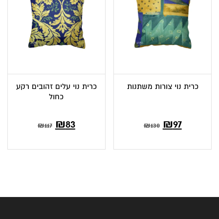
כרית נוי צורות משתנות
כרית נוי עלים זהובים רקע
כחול
המחיר
המחיר
₪
83
₪
97
₪
117
₪
130
הנוכחי
המקורי
הוא:
היה:
₪130.
₪97.