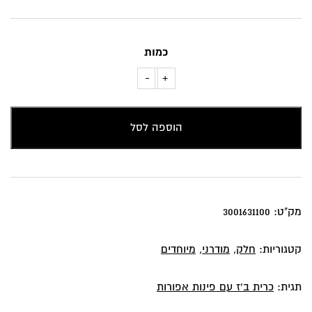
כמות
-
+
כמות
של
כרית
הוספה לסל
נוי
בגוון
ב'ז
עם
מק"ט:
3001631100
פינות
חומות
קטגוריות:
חלק
,
מודרני
,
מיוחדים
תגית:
כרית ב'ז עם פינות אפורות