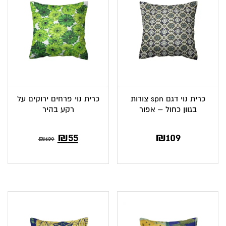
כרית נוי דגם spn צורות
כרית נוי פרחים ירוקים על
בגוון כחול – אפור
רקע בהיר
המחיר
המחיר
₪
55
₪
109
₪
129
הנוכחי
המקורי
הוא:
היה:
₪129.
₪55.