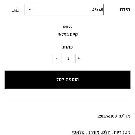
מידה
נקה
₪
129
קיים במלאי
כמות
כמות
-
+
של
כרית
הוספה לסל
נוי
שאנל
רכה
ונעימה
מק"ט:
1201761100
קטגוריות:
חלק
,
מודרני
,
קלאסי