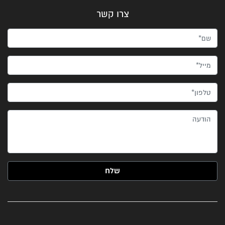
צרו קשר
שם*
מייל*
טלפון*
הודעה