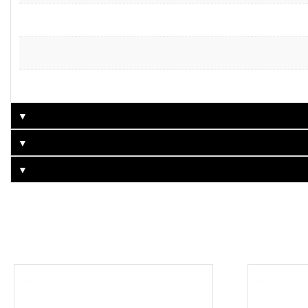
▼
▼
▼