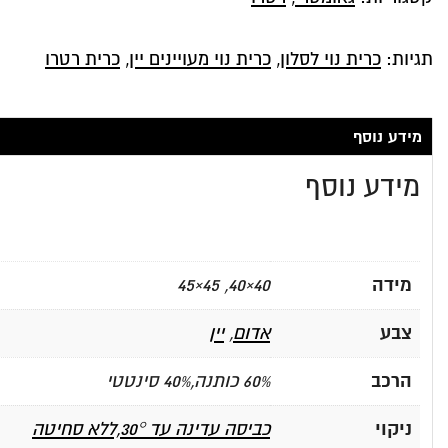
גדולים
אדומים
תגיות:
כרית נוי לסלון
,
כרית נוי מעויינים יין
,
כרית רטרו
מידע נוסף
מידע נוסף
מידה
40×40, 45×45
צבע
אדום
,
יין
הרכב
60% כותנה,40% סינטטי
ניקוי
כביסה עדינה עד 30°,ללא סחיטה