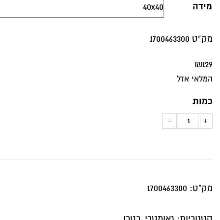
מידה
מק”ט 1700463300
₪
129
המלאי אזל
כמות
כמות
-
+
של
כרית
נוי
דגם
מק"ט:
1700463300
אביב
מעוינים
קטגוריות:
גאומטרי
,
רטרו