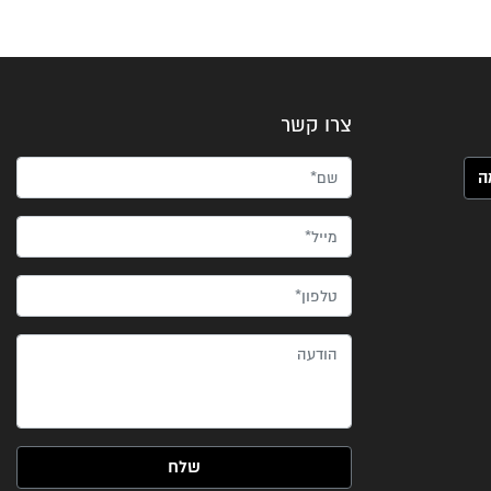
צרו קשר
שם*
מייל*
טלפון*
הודעה