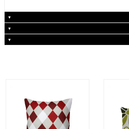
▼
▼
▼