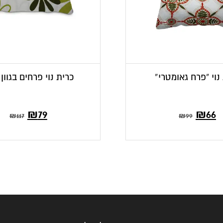
נוי “פרח גאומטרי”
כרית נוי פרחים בגוון 
ר
מחיר
₪
79
₪
66
₪
117
₪
99
י
קורי
:
היה:
₪99.