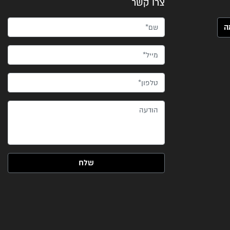
צרו קשר
שם*
מייל*
טלפון*
הודעה