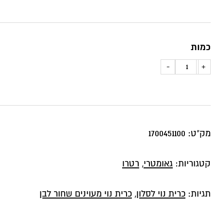
כמות
כמות
-
+
של
כרית
נוי
דגם
מק"ט:
1700451100
אביב
מעוינים
קטגוריות:
גאומטרי
,
רטרו
גדולים
שחור
תגיות:
כרית נוי לסלון
,
כרית נוי מעוינים שחור לבן
לבן