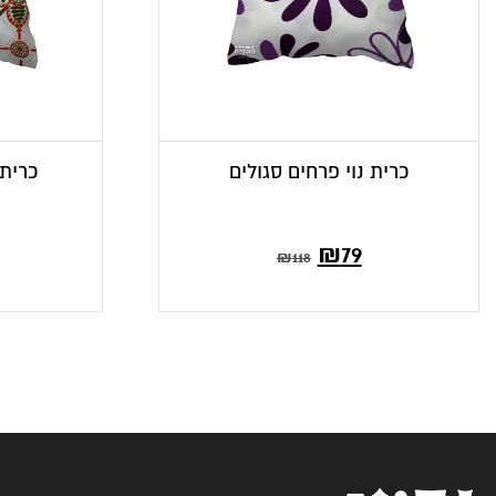
כרית נוי פרחים סגולים
כרית 
המחי
ה
₪
79
₪
118
הנוכח
המ
הוא
₪66.