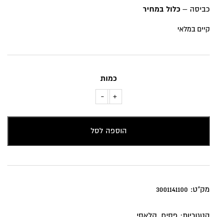
כביסה –
כלול במחיר
קיים במלאי
כמות
-
+
כמות
של
כרית
הוספה לסל
נוי
פסים
מק"ט:
3001141100
קטגוריות:
פסים
,
קלאסי