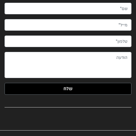
שם*
מייל*
טלפון*
הודעה