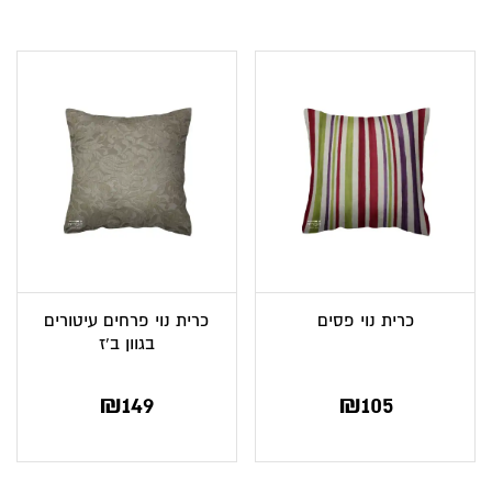
הוא:
היה:
₪149.
₪96.
כרית נוי פסים
כרית נוי פרחים עיטורים
בגוון ב’ז
₪
149
₪
105