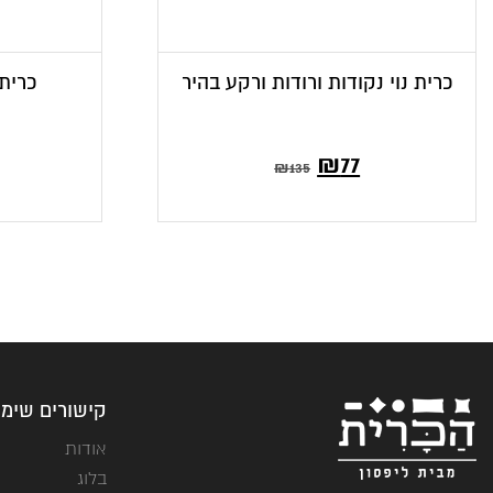
כרית נוי נקודות ורודות ורקע בהיר
כרית 
המחיר
המחיר
₪
77
₪
135
הנוכחי
המקורי
הוא:
היה:
₪135.
₪77.
קישורים שימו
אודות
בלוג