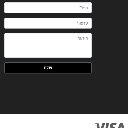
מייל*
טלפון*
הודעה