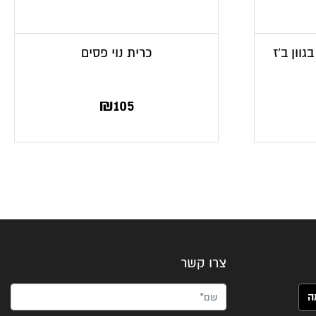
גוון ב’ז
כרית נוי פסים
₪
105
צרו קשר
שם*