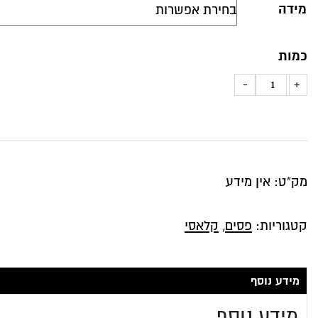
מידה
כמות
כמות
-
+
של
כרית
נוי
דגם
מק"ט:
אין מידע
טופז
פסים
קטגוריות:
פסים
,
קלאסי
רחבים
בגוון
אפור
מידע נוסף
מידע נוסף