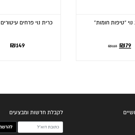
נוי “טיפות חומות”
כרית נוי פרחים עיטורים ב
₪
149
₪
79
₪
118
שיים
לקבלת חדשות ומבצעים
האימייל שלך (חובה)