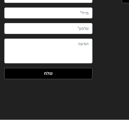
מייל*
טלפון*
הודעה