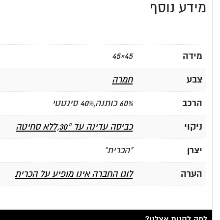
מידע נוסף
מידה
45×45
צבע
חמרה
הרכב
60% כותנה,40% סינטטי
ניקוי
כביסה עדינה עד 30°,ללא סחיטה
יצרן
"הכרית"
הערה
לוגו החברה אינו מופיע על הכרית
למה לקנות אצלנו?