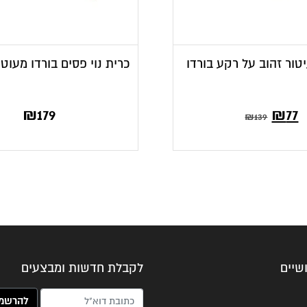
יטור זהוב על רקע בורדו
כרית נוי פסים בורדו מעוט
ר
מחיר
₪
179
₪
77
₪
139
י
קורי
:
היה:
₪1
שיים
לקבלת חדשות ומבצעים
האימייל שלך (חובה)