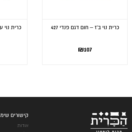
כרית נוי ב’ז – חום דגם פנדי 427
כרית נוי ע
המחי
ה
₪
107
הנוכח
המ
הוא
39.
₪77.
קישורים שימו
אודות