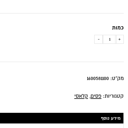
כמות
כמות
-
+
של
כרית
נוי
דגם
מק"ט:
1600581100
טופז
פסים
קטגוריות:
פסים
,
קלאסי
רחבים
בגוון
חמרה
מידע נוסף