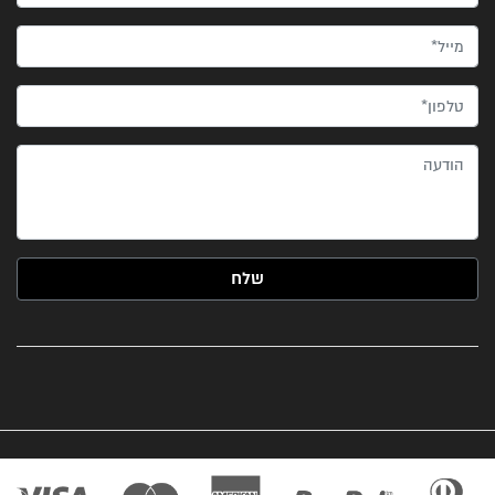
מייל*
טלפון*
הודעה