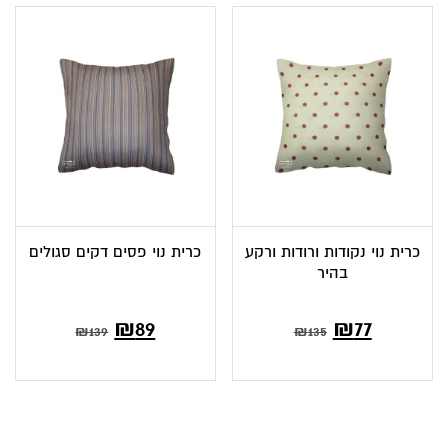
כרית נוי נקודות ורודות ורקע
כרית נוי פסים דקים סגולים
בהיר
המחיר
המחיר
₪
89
₪
77
₪
139
₪
135
הנוכחי
המקורי
הוא:
היה:
₪135.
₪77.