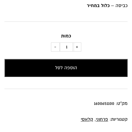
כביסה –
כלול במחיר
כמות
כמות
-
+
של
כרית
הוספה לסל
נוי
דגם
טופז
פרח
כחול
מק"ט:
1600651100
קטגוריות:
פרחוני
,
קלאסי