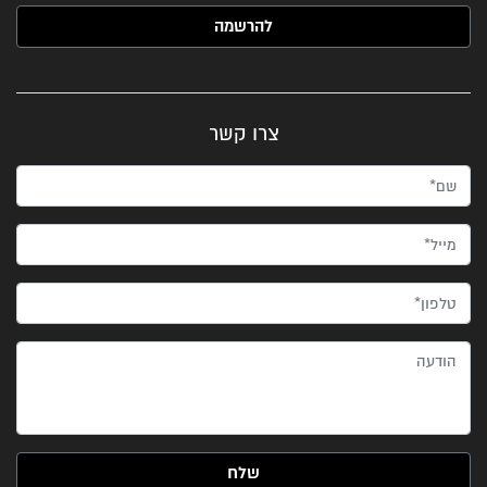
האימייל שלך (חובה)
צרו קשר
שם*
מייל*
טלפון*
הודעה