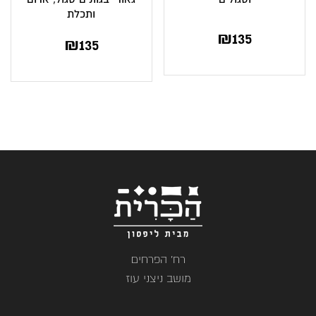
ותכלת
₪
135
₪
135
רח' הפרחים
מושב ניצני עוז