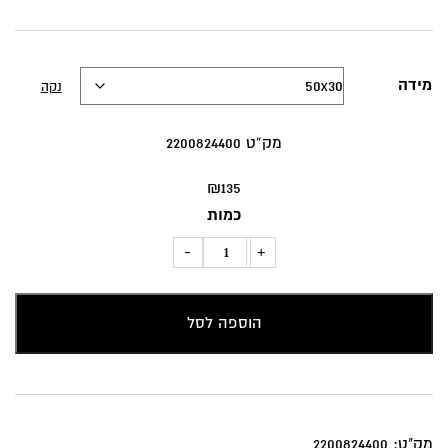
מידה
נקה
מק”ט 2200824400
₪
135
כמות
כמות
-
+
של
כרית
הוספה לסל
נוי
דגם
מרוני
מק"ט:
2200824400