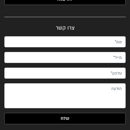
צרו קשר
שם*
מייל*
טלפון*
הודעה