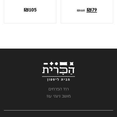
₪
105
₪
79
₪
118
רח' הפרחים
מושב ניצני עוז