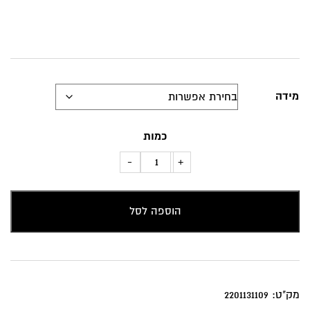
מידה
כמות
כמות
-
+
של
כרית
הוספה לסל
נוי
דגם
קטיפה
רגועה
בגוון
מק"ט:
2201131109
צהוב