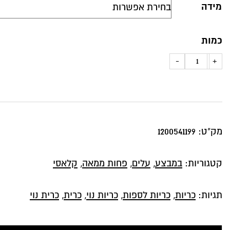
מידה
כמות
כמות
-
+
של
כרית
נוי
דגם
מק"ט:
1200541199
קיסר,
עיטורים
קטגוריות:
במבצע
,
עלים
,
פחות ממאה
,
קלאסי
במגע
מדהים
תגיות:
כריות
,
כריות לספות
,
כריות נוי
,
כרית
,
כרית נוי