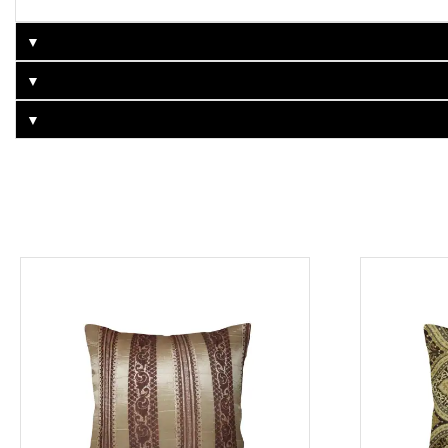
▼
▼
▼