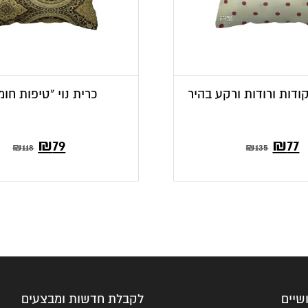
קודות ורודות ורקע בהיר
כרית נוי “טיפות חומ
ר
מחיר
₪
79
₪
77
₪
118
₪
135
י
קורי
:
היה:
₪1
שיים
לקבלת חדשות ומבצעים