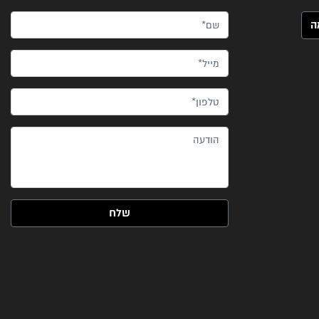
שם*
מייל*
טלפון*
הודעה