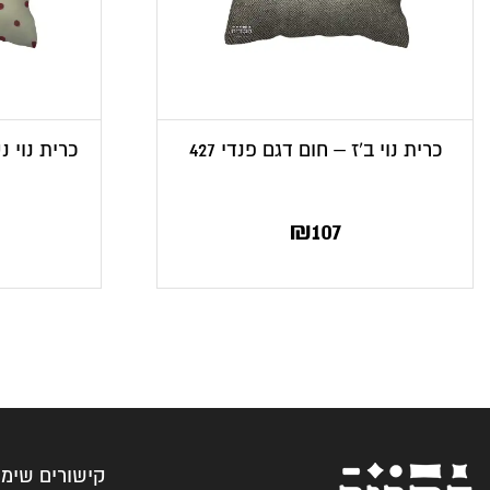
כרית נוי ב’ז – חום דגם פנדי 427
כרית נוי נ
המחי
ה
₪
107
הנוכח
המ
הוא
35.
₪77.
קישורים שימו