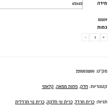
מידה
₪
109
כמות
כמות
-
+
של
כרית
נוי
דגם
מק"ט:
2201031100
רויאל
בגוון
קטגוריות:
חלק
,
פחות ממאה
,
קלאסי
צהוב
חרדלי
תגיות:
כרית חרדל
,
כרית נוי חלקה
,
כרית נוי חרדלית