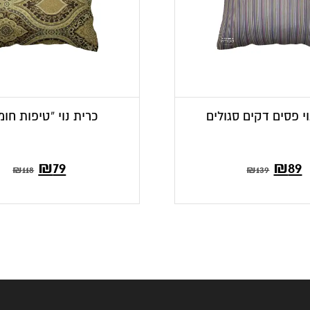
וי פסים דקים סגולים
כרית נוי “טיפות חומ
₪
79
₪
89
₪
118
₪
139