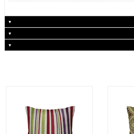
▼
▼
▼