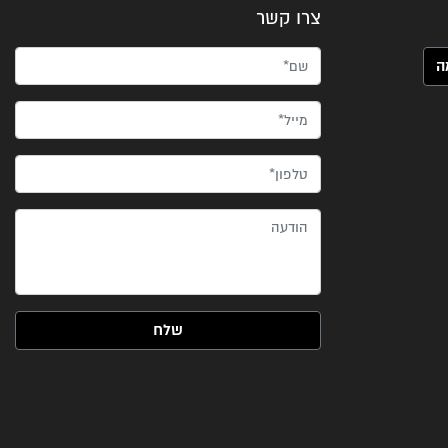
צרו קשר
שם*
מייל*
טלפון*
הודעה