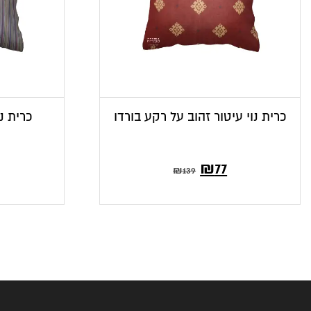
כרית נוי עיטור זהוב על רקע בורדו
כרית נ
המחיר
המחיר
₪
77
₪
139
הנוכחי
המקורי
הוא:
היה:
₪139.
₪77.